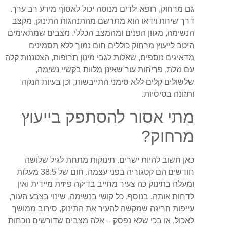
גם מרחוק, רופא ילדים מנוסה יכול לאסוף מידע רב ערך.
דרך שיחת וידאו הוא מתרשם מהתנהגות התינוק, מקצב
הנשימה, מגוון הפנים ומהמצב הכללי. מצבים שמתאימים
היטב לייעוץ מרחוק כוללים חום נמוך ללא תסמינים
מדאיגים נוספים, שאלות לגבי מינון תרופות, הצטננות קלה
עם נזלת, פריחות עור שאינן מלוות בקשיי נשימה,
שלשולים קלים ללא סימני התייבשות, וכן בעיות הנקה
ותזונה בסיסיות.
מתי אסור להסתפק בייעוץ
מרחוק?
כאן חשוב להיות ישרים. תינוקות מתחת לגיל שלושה
חודשים הם קטגוריה בפני עצמה. חום של 38.5 מעלות
ומעלה בתינוק כה צעיר מחייב בדיקה פיזית מיידית ואין
לדחות אותה. בנוסף, כל קושי בנשימה, שינוי בצבע העור,
עייפות חריגה שמקשה להעיר את התינוק, סירוב ממושך
לאכול, או בכי שלא נפסק – אלה מצבים שדורשים נוכחות